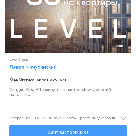
Реклама
Level Group
Левел Мичуринский
м. Мичуринский проспект
Скидка 35%. В
15
минутах от метро «Мичуринский
проспект».
Застройщик — ООО СЗ «БазисИнвест». Проектная декларация — наш.дом.рф. Акция до 31.08.2026. Не оферта. Подробности — level.ru
Сайт застройщика