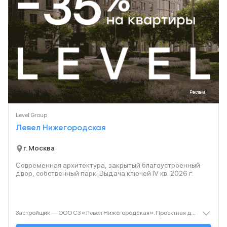
Реклама
Level Group
Левел Нижегородская
г. Москва
Современная архитектура, закрытый благоустроенный
двор, собственный парк. Выдача ключей IV кв.
2026
г.
Застройщик — ООО СЗ «Левел Нижегородская». Проектная декларация — наш.дом.рф. Акция до 31.08.2026. Не оферта. Подробности — level.ru