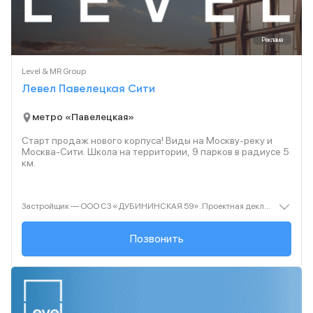
Реклама
Level & MR Group
Левел Павелецкая Сити
метро «Павелецкая»
Старт продаж нового корпуса! Виды на Москву-реку и
Москва-Сити. Школа на территории, 9 парков в радиусе 5
км.
Застройщик — ООО СЗ «ДУБИНИНСКАЯ 59». Проектная декларация — наш.дом.рф. Акция до 31.10.2025. Не оферта. Подробности — level.ru
+7 (495) 127-65-...
Позвонить