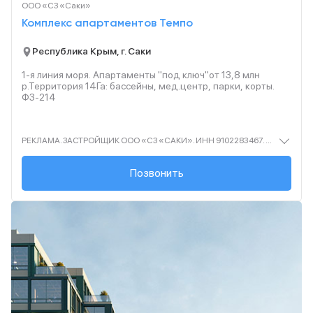
ООО «СЗ «Саки»
Комплекс апартаментов Темпо
Республика Крым, г. Саки
1-я линия моря. Апартаменты "под ключ"от 13,8 млн
р.Территория 14Га: бассейны, мед.центр, парки, корты.
ФЗ-214
РЕКЛАМА. ЗАСТРОЙЩИК ООО «СЗ «САКИ». ИНН 9102283467. ПРОЕКТНАЯ ДЕКЛАРАЦИЯ НА САЙТЕ НАШ.ДОМ.РФ.ОЦЕНИВАЙТЕ СВОИ ФИНАНСОВЫЕ ВОЗМОЖНОСТИ И РИСКИ. «РАССРОЧКА В ТЕМПЕ ОТПУСКА»: РАССРОЧКА ОТ ЗАСТРОЙЩИКА НА СРОК 18 МЕСЯЦЕВ, ПРИ ПВ 25%, 75% ОПЛАЧИВАЕТСЯ ЕЖЕКВАРТАЛЬНЫМИ ПЛАТЕЖАМИ. СРОК АКЦИИ С 27.04.2026 ДО 30.06.2026. ПОДРОБНЕЕ НА САЙТЕ TEMPO-RESORT.COM
+7 (931) 009-09-...
Позвонить