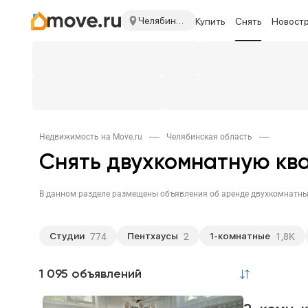
Челябинская область
Купить
Снять
Новост
Недвижимость на Move.ru
Челябинская область
Снять двухкомнатную кв
Студии
Пентхаусы
1-комнатные
774
2
1,8K
Апартаменты
18
1 095 объявлений