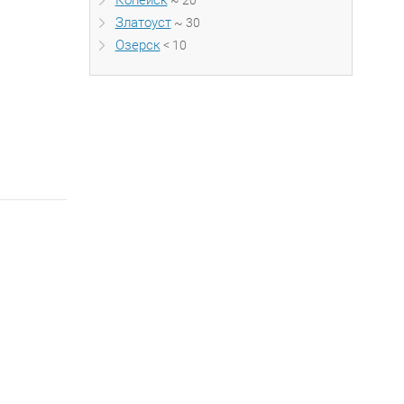
Копейск
~ 20
Златоуст
~ 30
Озерск
< 10