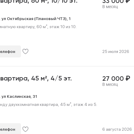
₽
квартира,
60 м²,
10/10 эт.
33 000
В месяц
,
ул Октябрьская (Плановый ЧТЗ),
1
натную квартиру, 60 м², этаж 10 из 10.
телефон
25 июля 2026
₽
квартира,
45 м²,
4/5 эт.
27 000
В месяц
,
ул Каслинская,
31
нду двухкомнатная квартира, 45 м², этаж 4 из 5.
телефон
6 августа 2026