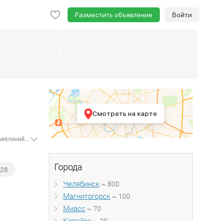
Разместить объявление
Войти
Смотреть на карте
В данном разделе размещены объявления об аренде двухкомнатных квартир в Челябинской области от 10 000 рублей - всего найдено - 1 095 объявлений. Если вы желаете снять двухкомнатную квартиру от собственника, отметьте пункт "частные" в форме подбора объявлений. Воспользуйтесь нужными вам параметрами в форме подбора: местоположение, цена, метраж, этажность, возможность аренды с животными или детьми и многое другое. Move.ru быстро подберет подходящие для вас варианты. Аренда двухкомнатных квартир предлагается как на длительный срок от месяца, так и на короткий срок.
Города
28
Челябинск
~ 800
Магнитогорск
~ 100
Миасс
~ 70