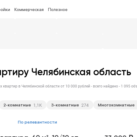
ройки
Коммерческая
Полезное
артиру Челябинская область
2-комнатные
3-комнатные
Многокомнатные
1,1K
274
по релевантности