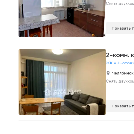
Снять двухком
Показать 
2-комн. 
ЖК «Ньютон»,
Челябинск
Снять двухком
Показать 