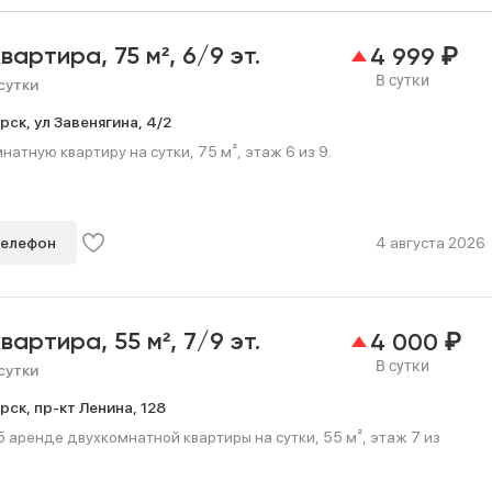
₽
квартира,
75 м²,
6/9 эт.
4 999
В сутки
сутки
рск,
ул Завенягина,
4/2
натную квартиру на сутки, 75 м², этаж 6 из 9.
телефон
4 августа 2026
₽
квартира,
55 м²,
7/9 эт.
4 000
В сутки
сутки
рск,
пр-кт Ленина,
128
 аренде двухкомнатной квартиры на сутки, 55 м², этаж 7 из