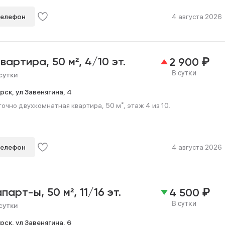
телефон
4 августа 2026
₽
квартира,
50 м²,
4/10 эт.
2 900
В сутки
сутки
рск,
ул Завенягина,
4
очно двухкомнатная квартира, 50 м², этаж 4 из 10.
телефон
4 августа 2026
₽
апарт-ы,
50 м²,
11/16 эт.
4 500
В сутки
сутки
рск,
ул Завенягина,
6