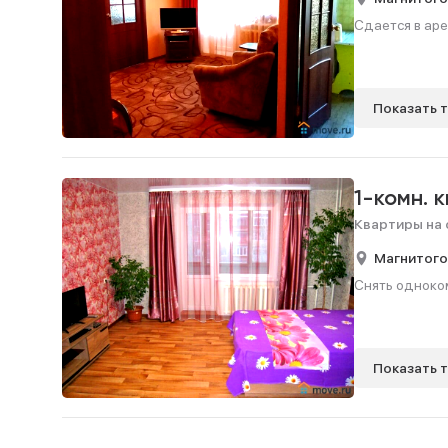
Сдается в аре
Показать 
1-комн. 
Квартиры на 
Магнитого
Снять одноком
Показать 