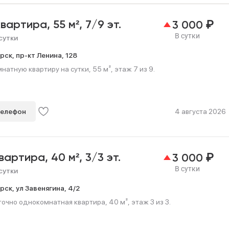
₽
квартира,
55 м²,
7/9 эт.
3 000
В сутки
сутки
рск,
пр-кт Ленина,
128
натную квартиру на сутки, 55 м², этаж 7 из 9.
телефон
4 августа 2026
₽
квартира,
40 м²,
3/3 эт.
3 000
В сутки
сутки
рск,
ул Завенягина,
4/2
очно однокомнатная квартира, 40 м², этаж 3 из 3.