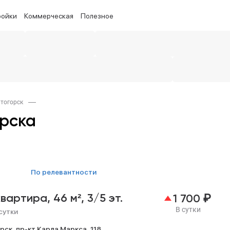
ройки
Коммерческая
Полезное
итогорск
рска
по релевантности
₽
квартира,
46 м²,
3/5 эт.
1 700
В сутки
сутки
рск,
пр-кт Карла Маркса,
118