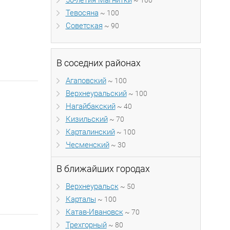
50-летия Магнитки
~ 100
Тевосяна
~ 100
Советская
~ 90
В соседних районах
Агаповский
~ 100
Верхнеуральский
~ 100
Нагайбакский
~ 40
Кизильский
~ 70
Карталинский
~ 100
Чесменский
~ 30
В ближайших городах
Верхнеуральск
~ 50
Карталы
~ 100
Катав-Ивановск
~ 70
Трехгорный
~ 80