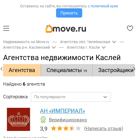
Оставаясь на сайте,
вы соглашаетесь
с политикой куки
Принять
Недвижимость на Move.ru
Агентства обл. Челябинская
Агентства р-н. Каслинский
Агентства г. Касли
Агентства недвижимости Каслей
Агентства
Специалисты
Застройщики
19
1
Найдено
6
агентств
Сортировка
АН «ИМПЕРИАЛ»
Верифицировано
3,9
(
Написать отзыв
)